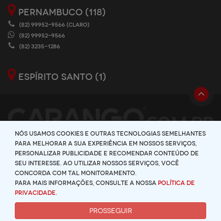
PERNAMBUCO (118)
(82) 99952-9566 (CLARO)
(82) 99952-9566
(82) 3235-1286
ESPÍRITO SANTO (1)
Nós usamos cookies e outras tecnologias semelhantes
para melhorar a sua experiência em nossos serviços,
personalizar publicidade e recomendar conteúdo de
seu interesse. Ao utilizar nossos serviços, você
concorda com tal monitoramento.
Para mais informações, consulte a nossa
Política de
|
POLÍTICA DE PRIVACIDADE
POLÍTICA DE SEGURANÇA
Privacidade
.
COPYRIGHT 2026 | TODOS OS DIREITOS RESERVADOS
PROSSEGUIR