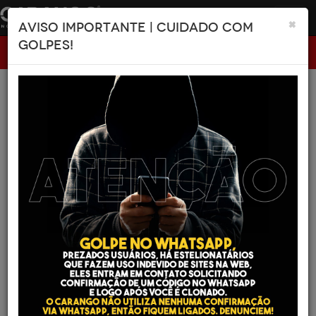
Tog
×
AVISO IMPORTANTE | CUIDADO COM
navi
GOLPES!
Carango
Carros
KIA
Carros Kia
Ordenar Listagem: