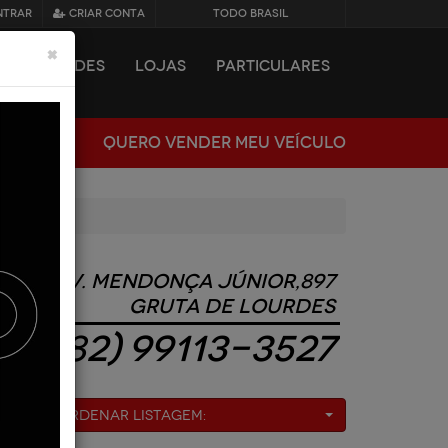
NTRAR
CRIAR CONTA
TODO BRASIL
×
NOVIDADES
LOJAS
PARTICULARES
QUERO VENDER MEU VEÍCULO
Av. Mendonça Júnior,897
Gruta de Lourdes
(82) 99113-3527
Ordenar Listagem: