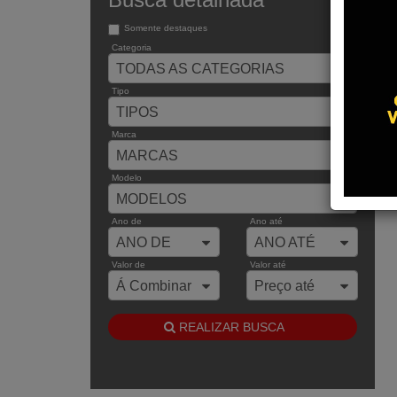
Somente destaques
Categoria
TODAS AS CATEGORIAS
Tipo
TIPOS
Marca
MARCAS
Modelo
MODELOS
Ano de
Ano até
ANO DE
ANO ATÉ
Valor de
Valor até
Á Combinar
Preço até
REALIZAR BUSCA