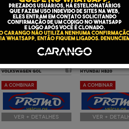
ANO: 2017 | COR: BRANCO
ANO: 2016 | COR: MARROM
VOLKSWAGEN GOL
HYUNDAI HB20
A COMBINAR
A COMBINAR
VER + DETALHES
VER + DETAL