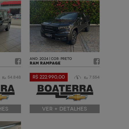
ANO: 2024 | COR: PRETO
RAM RAMPAGE
R$ 222.990,00
54.848
7.554
HES
VER + DETALHES