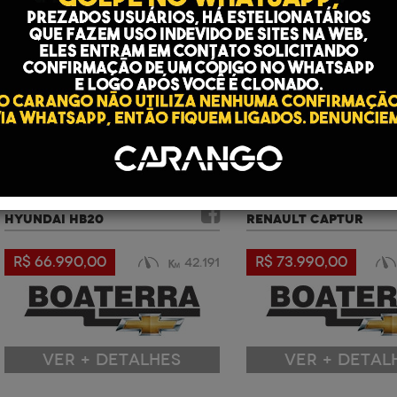
ANO: 2021 | COR: BRANCO
ANO: 2019 | COR: BRANCO
HYUNDAI HB20
RENAULT CAPTUR
R$ 66.990,00
R$ 73.990,00
42.191
VER + DETALHES
VER + DETAL