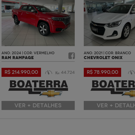
ANO: 2024 | COR: VERMELHO
ANO: 2021 | COR: BRANCO
RAM RAMPAGE
CHEVROLET ONIX
R$ 214.990,00
R$ 78.990,00
44.724
VER + DETALHES
VER + DETAL