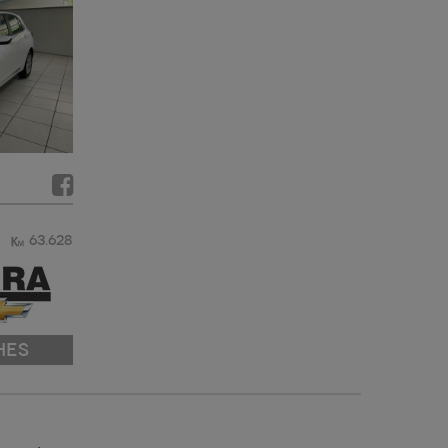
63.628
HES