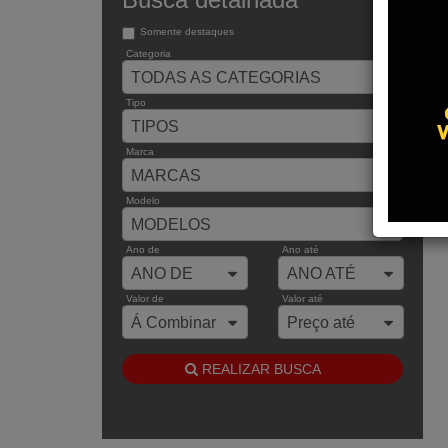
Somente destaques
Categoria
TODAS AS CATEGORIAS
Tipo
TIPOS
Marca
MARCAS
Modelo
MODELOS
Ano de
Ano até
ANO DE
ANO ATÉ
Valor de
Valor até
Á Combinar
Preço até
REALIZAR BUSCA