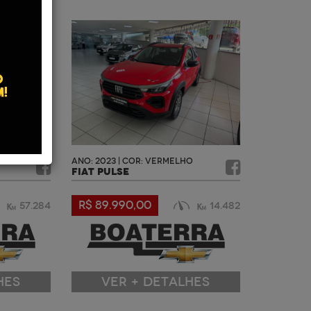
ANO: 2023 | COR: VERMELHO
FIAT PULSE
R$ 89.990,00
57.284
14.482
HES
VER + DETALHES