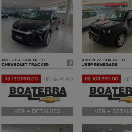
ANO: 2024 | COR: PRETO
ANO: 2022 | COR: PRETO
CHEVROLET TRACKER
JEEP RENEGADE
R$ 130.990,00
R$ 103.990,00
48.428
VER + DETALHES
VER + DETAL