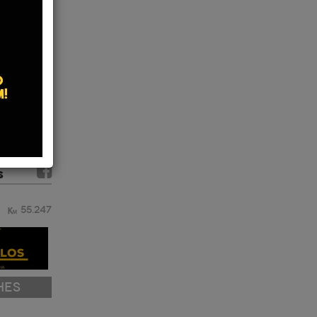
S
55.247
HES