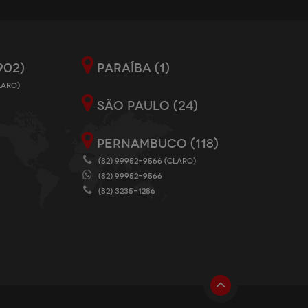
902)
PARAÍBA (1)
LARO)
SÃO PAULO (24)
PERNAMBUCO (118)
(82) 99952-9566 (CLARO)
(82) 99952-9566
(82) 3235-1286