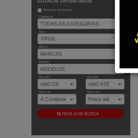
Somente destaques
Categoria
TODAS AS CATEGORIAS
Tipo
TIPOS
Marca
MARCAS
Modelo
MODELOS
Ano de
Ano até
ANO DE
ANO ATÉ
Valor de
Valor até
Á Combinar
Preço até
REALIZAR BUSCA