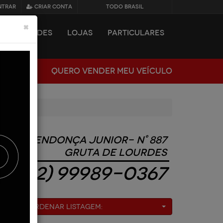
NTRAR
CRIAR CONTA
TODO BRASIL
×
NOVIDADES
LOJAS
PARTICULARES
QUERO VENDER MEU VEÍCULO
Av. Mendonça Junior- N° 887
Gruta de Lourdes
(82) 99989-0367
Ordenar Listagem: