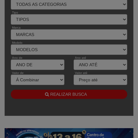
Tipo
Marca
Modelo
Ano de
Ano até
Valor de
Valor até
REALIZAR BUSCA