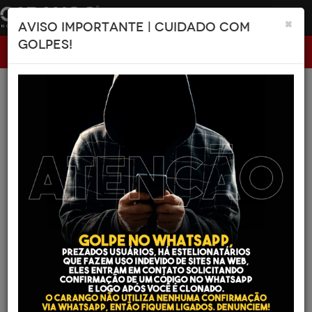
Tog
×
AVISO IMPORTANTE | CUIDADO COM
navi
GOLPES!
Carango
N.A VEÍCULOS
Ordenar Listagem: