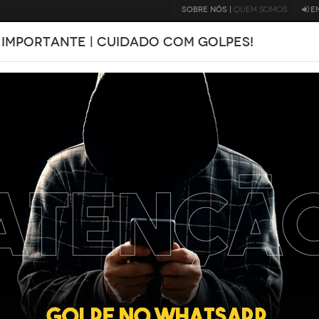
SOBRE NÓS |
QUEM SOMOS
E
 IMPORTANTE | CUIDADO COM GOLPES!
BLOG
s
HONDA
CG 160 TITAN
2023