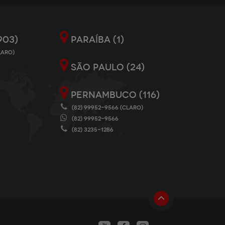
903)
PARAÍBA (1)
LARO)
SÃO PAULO (24)
PERNAMBUCO (116)
(82) 99952-9566 (CLARO)
(82) 99952-9566
(82) 3235-1286