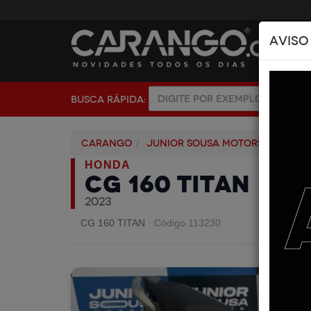
AVISO
BUSCA RÁPIDA:
Carango
JUNIOR SOUSA MOTORS
Moto
HONDA
CG 160 TITAN
2023
CG 160 TITAN
· Código 113230