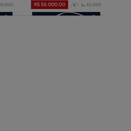
R$ 58.000,00
R$ 
115.000
82.000
S
VER + DETALHES