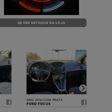
Ver estoque da loja
ANO: 2016 | COR: PRATA
ANO: 2
FORD FOCUS
FORD