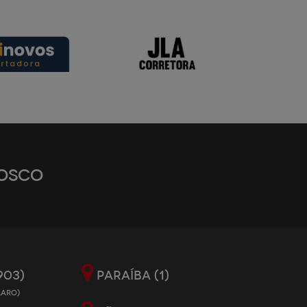
OSCO
903)
PARAÍBA (1)
LARO)