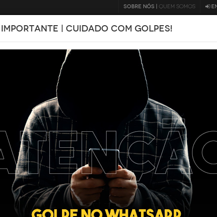
SOBRE NÓS |
QUEM SOMOS
E
 IMPORTANTE | CUIDADO COM GOLPES!
BLOG
D
FOCUS
2018
ódigo 132753