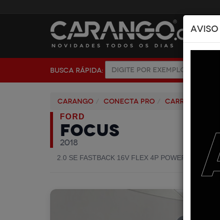
AVISO
BUSCA RÁPIDA:
Carango
Conecta pro
Carros
FOR
FORD
FOCUS
2018
2.0 SE FASTBACK 16V FLEX 4P POWERSHIFT
· C