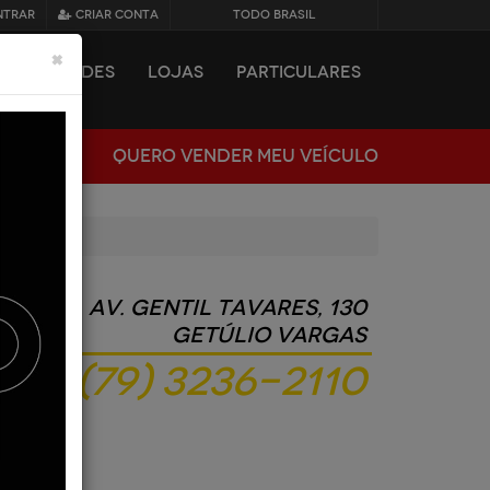
NTRAR
CRIAR CONTA
TODO BRASIL
×
NOVIDADES
LOJAS
PARTICULARES
QUERO VENDER MEU VEÍCULO
Av. Gentil Tavares, 130
Getúlio Vargas
(79) 3236-2110