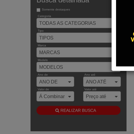
Somente destaques
Categoria
TODAS AS CATEGORIAS
Tipo
TIPOS
Marca
MARCAS
Modelo
MODELOS
Ano de
Ano até
ANO DE
ANO ATÉ
Valor de
Valor até
Á Combinar
Preço até
REALIZAR BUSCA