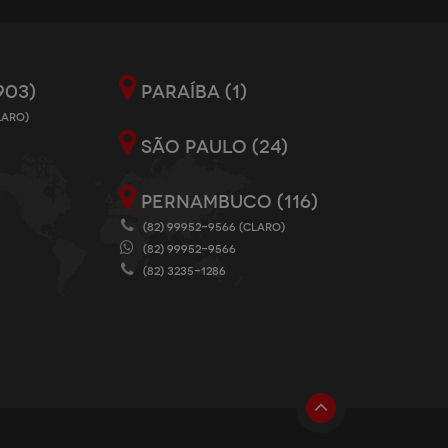
903)
PARAÍBA (1)
LARO)
SÃO PAULO (24)
PERNAMBUCO (116)
(82) 99952-9566 (CLARO)
(82) 99952-9566
(82) 3235-1286