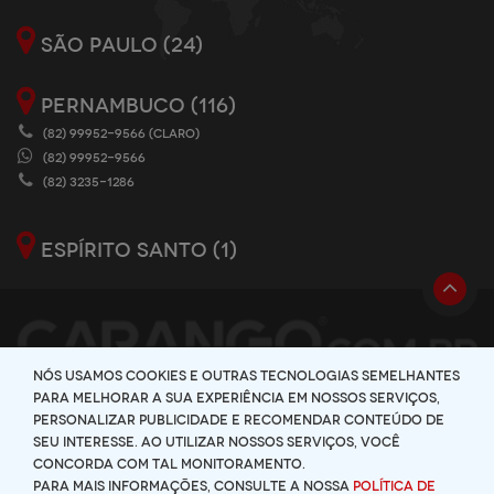
SÃO PAULO (24)
PERNAMBUCO (116)
(82) 99952-9566 (CLARO)
(82) 99952-9566
(82) 3235-1286
ESPÍRITO SANTO (1)
Nós usamos cookies e outras tecnologias semelhantes
para melhorar a sua experiência em nossos serviços,
personalizar publicidade e recomendar conteúdo de
seu interesse. Ao utilizar nossos serviços, você
concorda com tal monitoramento.
Para mais informações, consulte a nossa
Política de
|
POLÍTICA DE PRIVACIDADE
POLÍTICA DE SEGURANÇA